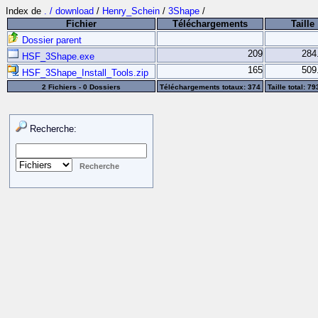
Index de
. / download
/
Henry_Schein
/
3Shape
/
Fichier
Téléchargements
Taille
Dossier parent
209
284
HSF_3Shape.exe
165
509
HSF_3Shape_Install_Tools.zip
2 Fichiers - 0 Dossiers
Téléchargements totaux: 374
Taille total: 7
Recherche: